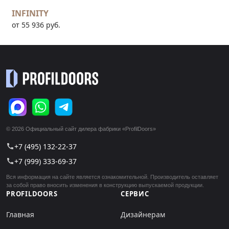
INFINITY
от 55 936 руб.
© 2026 Официальный сайт дилера фабрики «ProfilDoors»
+7 (495) 132-22-37
call
+7 (999) 333-69-37
call
Вся информация на сайте является ознакомительной. Производитель оставляет
за собой право вносить изменения в конструкцию выпускаемой продукции.
PROFILDOORS
СЕРВИС
Главная
Дизайнерам