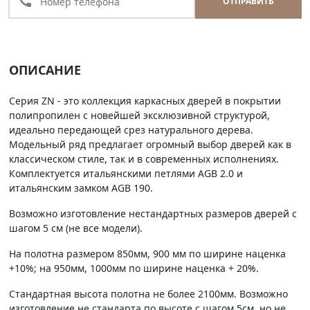
call
ОТПРАВИТЬ
ОПИСАНИЕ
Серия ZN - это коллекция каркасных дверей в покрытии
полипропилен с новейшей эксклюзивной структурой,
идеально передающей срез натурального дерева.
Модельный ряд предлагает огромный выбор дверей как в
классическом стиле, так и в современных исполнениях.
Комплектуется итальянскими петлями AGB 2.0 и
итальянским замком AGB 190.
Возможно изготовление нестандартных размеров дверей с
шагом 5 см (не все модели).
На полотна размером 850мм, 900 мм по ширине наценка
+10%; на 950мм, 1000мм по ширине наценка + 20%.
Стандартная высота полотна не более 2100мм. Возможно
изготовление не стандарта по высоте с шагом 5см, но не