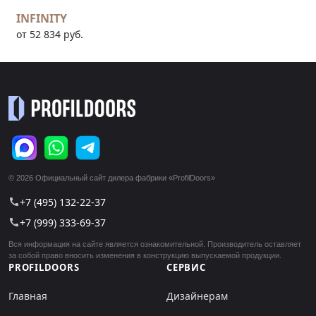
INFINITY
от 52 834 руб.
© 2026 Официальный сайт дилера фабрики «ProfilDoors»
+7 (495) 132-22-37
call
+7 (999) 333-69-37
call
Вся информация на сайте является ознакомительной. Производитель оставляет
за собой право вносить изменения в конструкцию выпускаемой продукции.
PROFILDOORS
СЕРВИС
Главная
Дизайнерам