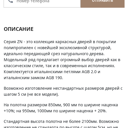
call
ОТПРАВИТЬ
ОПИСАНИЕ
Серия ZN - это коллекция каркасных дверей в покрытии
полипропилен с новейшей эксклюзивной структурой,
идеально передающей срез натурального дерева.
Модельный ряд предлагает огромный выбор дверей как в
классическом стиле, так и в современных исполнениях.
Комплектуется итальянскими петлями AGB 2.0 и
итальянским замком AGB 190.
Возможно изготовление нестандартных размеров дверей с
шагом 5 см (не все модели).
На полотна размером 850мм, 900 мм по ширине наценка
+10%; на 950мм, 1000мм по ширине наценка + 20%.
Стандартная высота полотна не более 2100мм. Возможно
изготовление не стандарта по высоте с шагом 5см, но не