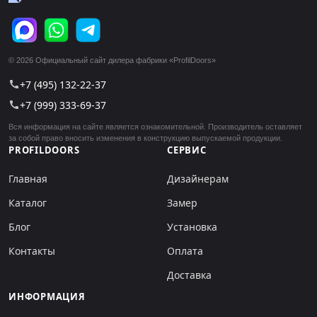
© 2026 Официальный сайт дилера фабрики «ProfilDoors»
+7 (495) 132-22-37
call
+7 (999) 333-69-37
call
Вся информация на сайте является ознакомительной. Производитель оставляет
за собой право вносить изменения в конструкцию выпускаемой продукции.
PROFILDOORS
СЕРВИС
Главная
Дизайнерам
Каталог
Замер
Блог
Установка
Контакты
Оплата
Доставка
ИНФОРМАЦИЯ