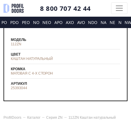
8 800 707 42 44
PO
PDO
PEO
NO
NEO
APO
AXO
AVO
NDO
NA
NE
N
N
МОДЕЛЬ
112ZN
ЦВЕТ
КАШТАН НАТУРАЛЬНЫЙ
КРОМКА
МАТОВАЯ С 4-Х СТОРОН
АРТИКУЛ
25393044
ProfilDoors
Каталог
Серия
ZN
112ZN Каштан натуральный