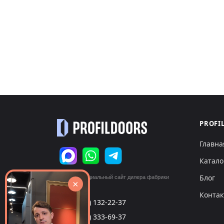
PROFI
Главна
Катало
Блог
© 2026 Официальный сайт дилера фабрики
×
«ProfilDoors»
Конта
+7 (495) 132-22-37
call
+7 (999) 333-69-37
call