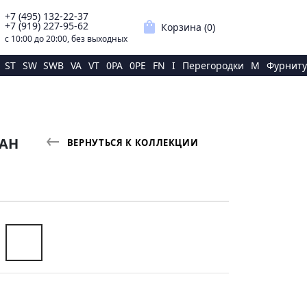
+7 (495) 132-22-37
p
shopping_bag
+7 (919) 227-95-62
Корзина (
0
)
с 10:00 до 20:00, без выходных
ST
SW
SWB
VA
VT
0PA
0PE
FN
I
Перегородки
M
Фурниту
ЛАН
ВЕРНУТЬСЯ К КОЛЛЕКЦИИ