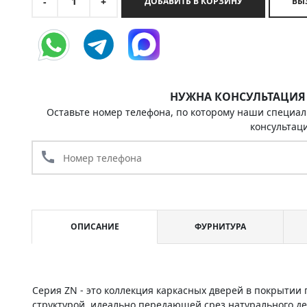
1
-
+
ДОБАВИТЬ В КОРЗИНУ
НУЖНА КОНСУЛЬТАЦИЯ
Оставьте номер телефона, по которому наши специал
консультац
call
ОПИСАНИЕ
ФУРНИТУРА
Серия ZN - это коллекция каркасных дверей в покрыти
структурой, идеально передающей срез натурального д