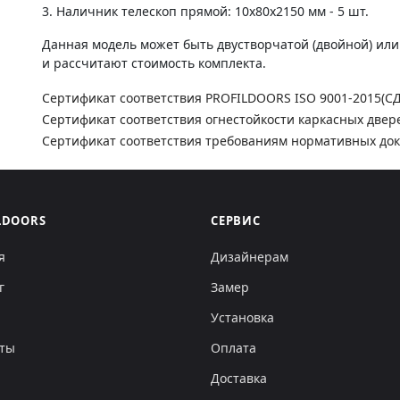
3. Наличник телескоп прямой: 10х80х2150 мм - 5 шт.
Данная модель может быть двустворчатой (двойной) ил
и рассчитают стоимость комплекта.
Сертификат соответствия PROFILDOORS ISO 9001-2015(С
Сертификат соответствия огнестойкости каркасных двер
Сертификат соответствия требованиям нормативных до
LDOORS
СЕРВИС
я
Дизайнерам
г
Замер
Установка
кты
Оплата
Доставка