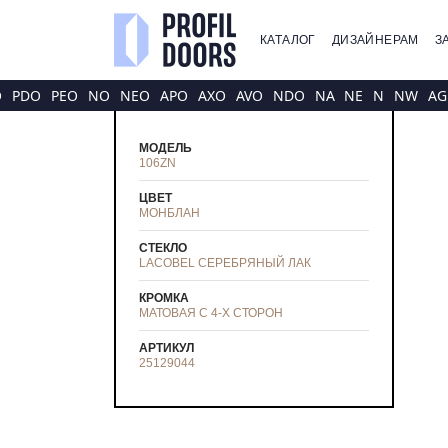
КАТАЛОГ
ДИЗАЙНЕРАМ
З
O
PDO
PEO
NO
NEO
APO
AXO
AVO
NDO
NA
NE
N
NW
AG
МОДЕЛЬ
106ZN
ЦВЕТ
МОНБЛАН
СТЕКЛО
LACOBEL СЕРЕБРЯНЫЙ ЛАК
КРОМКА
МАТОВАЯ С 4-Х СТОРОН
АРТИКУЛ
25129044