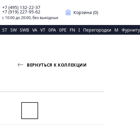
+7 (495) 132-22-37
p
shopping_bag
+7 (919) 227-95-62
Корзина (
0
)
с 10:00 до 20:00, без выходных
ST
SW
SWB
VA
VT
0PA
0PE
FN
I
Перегородки
M
Фурниту
ВЕРНУТЬСЯ К КОЛЛЕКЦИИ