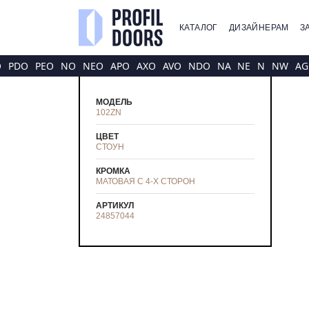
КАТАЛОГ
ДИЗАЙНЕРАМ
З
O
PDO
PEO
NO
NEO
APO
AXO
AVO
NDO
NA
NE
N
NW
AG
МОДЕЛЬ
102ZN
ЦВЕТ
СТОУН
КРОМКА
МАТОВАЯ С 4-Х СТОРОН
АРТИКУЛ
24857044