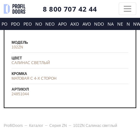
8 800 707 42 44
PO
PDO
PEO
NO
NEO
APO
AXO
AVO
NDO
NA
NE
N
N
МОДЕЛЬ
102ZN
ЦВЕТ
САЛИНАС СВЕТЛЫЙ
КРОМКА
МАТОВАЯ С 4-Х СТОРОН
АРТИКУЛ
24851044
ProfilDoors
Каталог
Серия
ZN
102ZN Салинас светлый