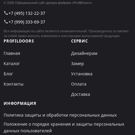
© 2026 Официальный сайт дилера фабрики «ProfilDoors»
+7 (495) 132-22-37
call
+7 (999) 333-69-37
call
Вся информация на сайте является ознакомительной. Производитель оставляет
за собой право вносить изменения в конструкцию выпускаемой продукции.
PROFILDOORS
СЕРВИС
Главная
Дизайнерам
Каталог
Замер
Блог
Установка
Контакты
Оплата
Доставка
ИНФОРМАЦИЯ
Политика защиты и обработки персональных данных
Положение о порядке хранения и защиты персональных
данных пользователей