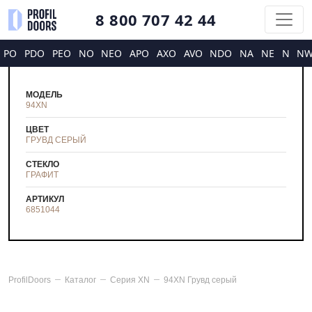
8 800 707 42 44
PO
PDO
PEO
NO
NEO
APO
AXO
AVO
NDO
NA
NE
N
N
МОДЕЛЬ
94XN
ЦВЕТ
ГРУВД СЕРЫЙ
СТЕКЛО
ГРАФИТ
АРТИКУЛ
6851044
ProfilDoors
Каталог
Серия
XN
94XN Грувд серый