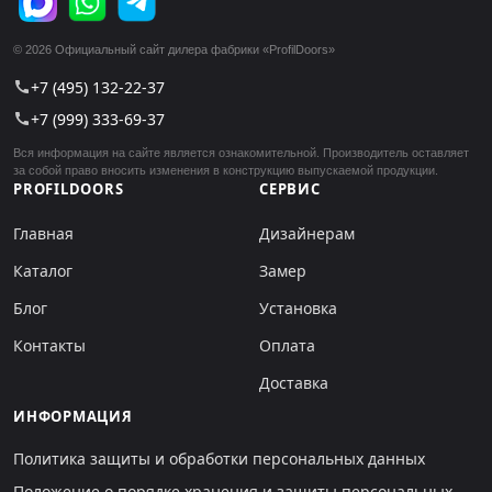
© 2026 Официальный сайт дилера фабрики «ProfilDoors»
+7 (495) 132-22-37
call
+7 (999) 333-69-37
call
Вся информация на сайте является ознакомительной. Производитель оставляет
за собой право вносить изменения в конструкцию выпускаемой продукции.
PROFILDOORS
СЕРВИС
Главная
Дизайнерам
Каталог
Замер
Блог
Установка
Контакты
Оплата
Доставка
ИНФОРМАЦИЯ
Политика защиты и обработки персональных данных
Положение о порядке хранения и защиты персональных