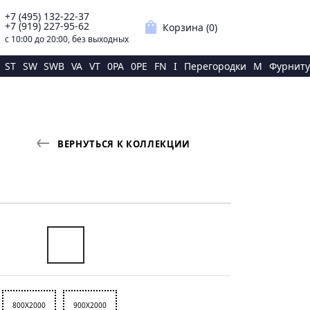
+7 (495) 132-22-37
p
shopping_bag
+7 (919) 227-95-62
Корзина (
0
)
с 10:00 до 20:00, без выходных
ST
SW
SWB
VA
VT
0PA
0PE
FN
I
Перегородки
M
Фурниту
ВЕРНУТЬСЯ К КОЛЛЕКЦИИ
800X2000
900X2000