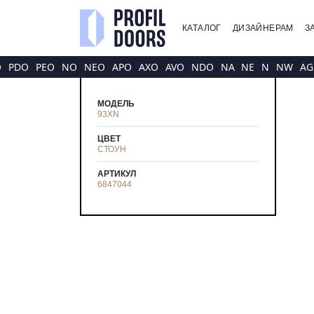
КАТАЛОГ
ДИЗАЙНЕРАМ
З
O
PDO
PEO
NO
NEO
APO
AXO
AVO
NDO
NA
NE
N
NW
AG
МОДЕЛЬ
93XN
ЦВЕТ
СТОУН
АРТИКУЛ
6847044