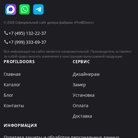
© 2026 Официальный сайт дилера фабрики «ProfilDoors»
+7 (495) 132-22-37
call
+7 (999) 333-69-37
call
Вся информация на сайте является ознакомительной. Производитель оставляет
за собой право вносить изменения в конструкцию выпускаемой продукции.
PROFILDOORS
СЕРВИС
Главная
Дизайнерам
Каталог
Замер
Блог
Установка
Контакты
Оплата
Доставка
ИНФОРМАЦИЯ
Политика защиты и обработки персональных данных