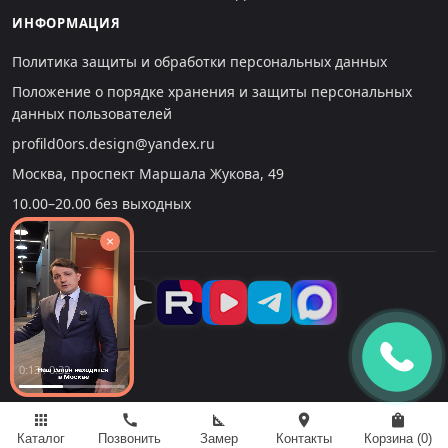
ИНФОРМАЦИЯ
Политика защиты и обработки персональных данных
Положение о порядке хранения и защиты персональных
данных пользователей
profild0ors.design@yandex.ru
Москва, проспект Маршала Жукова, 49
10.00–20.00 без выходных
×
0:13 : 0:32
apps
call
square_foot
location_on
shopping_bag
Каталог
Позвонить
Замер
Контакты
Корзина (
0
)