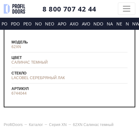
8 800 707 42 44
PO
PDO
PEO
NO
NEO
APO
AXO
AVO
NDO
NA
NE
N
N
МОДЕЛЬ
62XN
ЦВЕТ
САЛИНАС ТЕМНЫЙ
СТЕКЛО
LACOBEL СЕРЕБРЯНЫЙ ЛАК
АРТИКУЛ
6744044
ProfilDoors
Каталог
Серия
XN
62XN Салинас темный