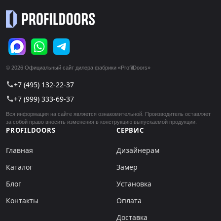
© 2026 Официальный сайт дилера фабрики «ProfilDoors»
+7 (495) 132-22-37
call
+7 (999) 333-69-37
call
Вся информация на сайте является ознакомительной. Производитель оставляет
за собой право вносить изменения в конструкцию выпускаемой продукции.
PROFILDOORS
СЕРВИС
Главная
Дизайнерам
Каталог
Замер
Блог
Установка
Контакты
Оплата
Доставка