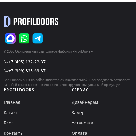
© 2026 Официальный сайт дилера фабрики «ProfilDoors»
+7 (495) 132-22-37
call
+7 (999) 333-69-37
call
Вся информация на сайте является ознакомительной. Производитель оставляет
за собой право вносить изменения в конструкцию выпускаемой продукции.
PROFILDOORS
СЕРВИС
Главная
Дизайнерам
Каталог
Замер
Блог
Установка
Контакты
Оплата