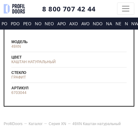
8 800 707 42 44
PO
PDO
PEO
NO
NEO
APO
AXO
AVO
NDO
NA
NE
N
N
МОДЕЛЬ
49XN
ЦВЕТ
КАШТАН НАТУРАЛЬНЫЙ
СТЕКЛО
ГРАФИТ
АРТИКУЛ
6703044
ProfilDoors
Каталог
Серия
XN
49XN Каштан натуральный