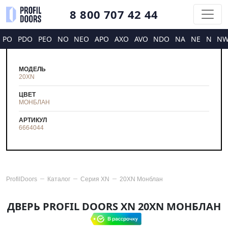
8 800 707 42 44
PO
PDO
PEO
NO
NEO
APO
AXO
AVO
NDO
NA
NE
N
N
МОДЕЛЬ
20XN
ЦВЕТ
МОНБЛАН
АРТИКУЛ
6664044
ProfilDoors
Каталог
Серия
XN
20XN Монблан
ДВЕРЬ PROFIL DOORS XN 20XN МОНБЛАН