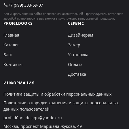
+7 (999) 333-69-37
call
Вся информация на сайте является ознакомительной. Производитель оставляет
за собой право вносить изменения в конструкцию выпускаемой продукции.
PROFILDOORS
СЕРВИС
Главная
Дизайнерам
Каталог
Замер
Блог
Установка
Контакты
Оплата
Доставка
ИНФОРМАЦИЯ
Политика защиты и обработки персональных данных
Положение о порядке хранения и защиты персональных
данных пользователей
profild0ors.design@yandex.ru
Москва, проспект Маршала Жукова, 49