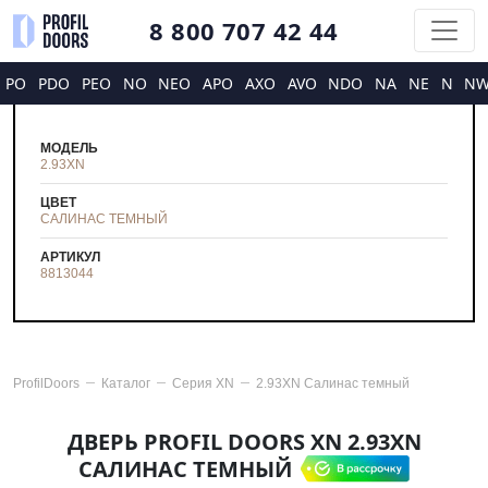
8 800 707 42 44
PO
PDO
PEO
NO
NEO
APO
AXO
AVO
NDO
NA
NE
N
N
МОДЕЛЬ
2.93XN
ЦВЕТ
САЛИНАС ТЕМНЫЙ
АРТИКУЛ
8813044
ProfilDoors
Каталог
Серия
XN
2.93XN Салинас темный
ДВЕРЬ PROFIL DOORS XN 2.93XN
САЛИНАС ТЕМНЫЙ