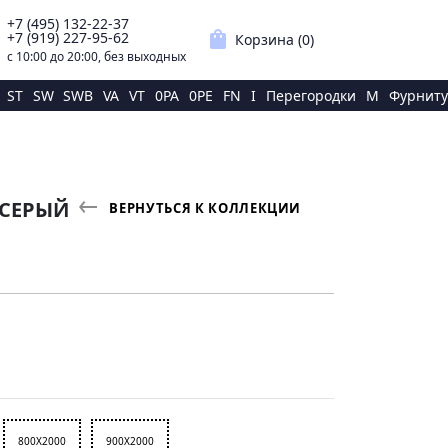
+7 (495) 132-22-37
p
shopping_bag
+7 (919) 227-95-62
Корзина (
0
)
с 10:00 до 20:00, без выходных
ST
SW
SWB
VA
VT
0PA
0PE
FN
I
Перегородки
M
Фурниту
 СЕРЫЙ
ВЕРНУТЬСЯ К КОЛЛЕКЦИИ
800X2000
900X2000