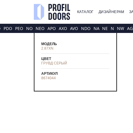
КАТАЛОГ
ДИЗАЙНЕРАМ
З
O
PDO
PEO
NO
NEO
APO
AXO
AVO
NDO
NA
NE
N
NW
AG
МОДЕЛЬ
2.87XN
ЦВЕТ
ГРУВД СЕРЫЙ
АРТИКУЛ
8674044