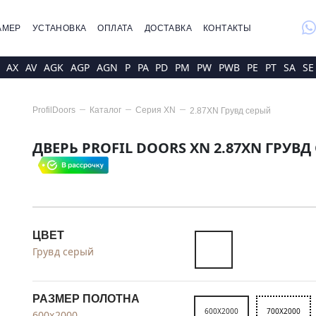
whatsap
АМЕР
УСТАНОВКА
ОПЛАТА
ДОСТАВКА
КОНТАКТЫ
AX
AV
AGK
AGP
AGN
P
PA
PD
PM
PW
PWB
PE
PT
SA
SE
ProfilDoors
Каталог
Серия
XN
2.87XN Грувд серый
ДВЕРЬ PROFIL DOORS XN 2.87XN ГРУВД
ЦВЕТ
Грувд серый
РАЗМЕР ПОЛОТНА
600X2000
700X2000
600x2000