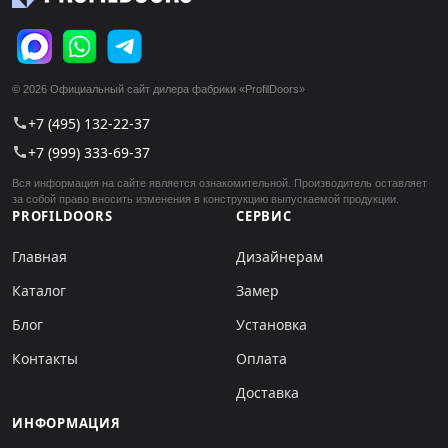
© 2026 Официальный сайт дилера фабрики «ProfilDoors»
+7 (495) 132-22-37
call
+7 (999) 333-69-37
call
Вся информация на сайте является ознакомительной. Производитель оставляет
за собой право вносить изменения в конструкцию выпускаемой продукции.
PROFILDOORS
СЕРВИС
Главная
Дизайнерам
Каталог
Замер
Блог
Установка
Контакты
Оплата
Доставка
ИНФОРМАЦИЯ