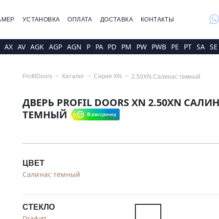
whatsap
АМЕР
УСТАНОВКА
ОПЛАТА
ДОСТАВКА
КОНТАКТЫ
AX
AV
AGK
AGP
AGN
P
PA
PD
PM
PW
PWB
PE
PT
SA
SE
ProfilDoors
Каталог
Серия
XN
2.50XN Салинас темный
ДВЕРЬ PROFIL DOORS XN 2.50XN САЛИ
ТЕМНЫЙ
ЦВЕТ
Салинас темный
СТЕКЛО
Графит