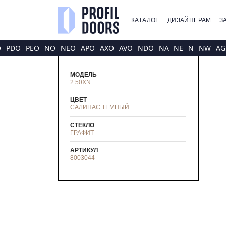
КАТАЛОГ
ДИЗАЙНЕРАМ
З
O
PDO
PEO
NO
NEO
APO
AXO
AVO
NDO
NA
NE
N
NW
AG
МОДЕЛЬ
2.50XN
ЦВЕТ
САЛИНАС ТЕМНЫЙ
СТЕКЛО
ГРАФИТ
АРТИКУЛ
8003044