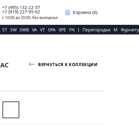
+7 (495) 132-22-37
p
shopping_bag
+7 (919) 227-95-62
Корзина (
0
)
с 10:00 до 20:00, без выходных
ST
SW
SWB
VA
VT
0PA
0PE
FN
I
Перегородки
M
Фурниту
НАС
ВЕРНУТЬСЯ К КОЛЛЕКЦИИ