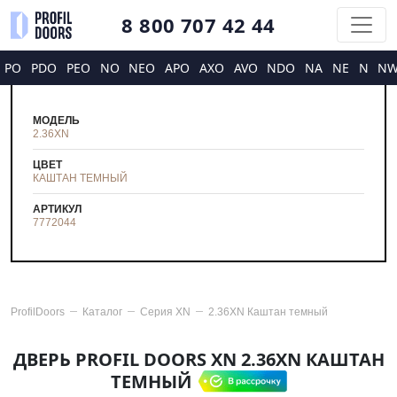
8 800 707 42 44
PO
PDO
PEO
NO
NEO
APO
AXO
AVO
NDO
NA
NE
N
N
МОДЕЛЬ
2.36XN
ЦВЕТ
КАШТАН ТЕМНЫЙ
АРТИКУЛ
7772044
ProfilDoors
Каталог
Серия
XN
2.36XN Каштан темный
ДВЕРЬ PROFIL DOORS XN 2.36XN КАШТАН
ТЕМНЫЙ