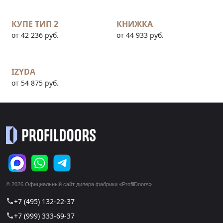
КУПЕ ТИП 2
КНИЖКА
от 42 236 руб.
от 44 933 руб.
IZYDA
от 54 875 руб.
© 2026 Официальный сайт дилера фабрики «ProfilDoors»
+7 (495) 132-22-37
call
+7 (999) 333-69-37
call