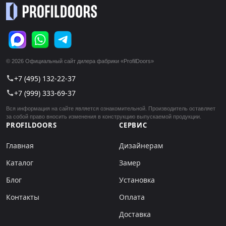
© 2026 Официальный сайт дилера фабрики «ProfilDoors»
+7 (495) 132-22-37
call
+7 (999) 333-69-37
call
Вся информация на сайте является ознакомительной. Производитель оставляет
за собой право вносить изменения в конструкцию выпускаемой продукции.
PROFILDOORS
СЕРВИС
Главная
Дизайнерам
Каталог
Замер
Блог
Установка
Контакты
Оплата
Доставка