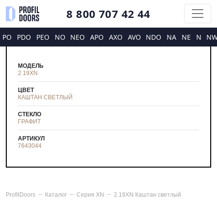
8 800 707 42 44
PO
PDO
PEO
NO
NEO
APO
AXO
AVO
NDO
NA
NE
N
N
МОДЕЛЬ
2.19XN
ЦВЕТ
КАШТАН СВЕТЛЫЙ
СТЕКЛО
ГРАФИТ
АРТИКУЛ
7643044
ProfilDoors
Каталог
Серия
XN
2.19XN Каштан светлый