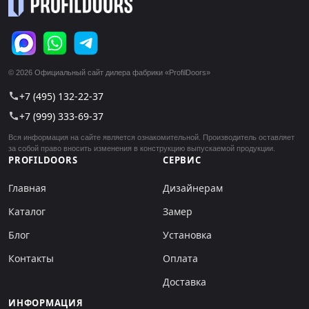
© 2026 Официальный сайт дилера фабрики «ProfilDoors»
+7 (495) 132-22-37
call
+7 (999) 333-69-37
call
Вся информация на сайте является ознакомительной. Производитель оставляет
за собой право вносить изменения в конструкцию выпускаемой продукции.
PROFILDOORS
СЕРВИС
Главная
Дизайнерам
Каталог
Замер
Блог
Установка
Контакты
Оплата
Доставка
ИНФОРМАЦИЯ