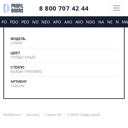
8 800 707 42 44
PO
PDO
PEO
NO
NEO
APO
AXO
AVO
NDO
NA
NE
N
N
МОДЕЛЬ
2.09XN
ЦВЕТ
ГРУВД СЕРЫЙ
СТЕКЛО
БЕЛЫЙ ТРИПЛЕКС
АРТИКУЛ
7405044
ProfilDoors
Каталог
Серия
XN
2.09XN Грувд серый