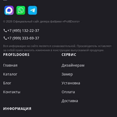
© 2026 Официальный сайт дилера фабрики «ProfilDoors»
+7 (495) 132-22-37
call
+7 (999) 333-69-37
call
Вся информация на сайте является ознакомительной. Производитель оставляет
за собой право вносить изменения в конструкцию выпускаемой продукции.
PROFILDOORS
СЕРВИС
Главная
Дизайнерам
Каталог
Замер
Блог
Установка
Контакты
Оплата
Доставка
ИНФОРМАЦИЯ