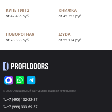
КУПЕ ТИП 2
КНИЖКА
от 42 485 руб.
от 45 353 руб.
ПОВОРОТНАЯ
IZYDA
от 78 388 руб.
от 55 124 руб.
© 2026 Официальный сайт дилера фабрики «ProfilDoors»
+7 (495) 132-22-37
call
+7 (999) 333-69-37
call