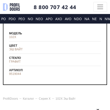
8 800 707 42 44
PO
PDO
PEO
NO
NEO
APO
AXO
AVO
NDO
NA
NE
N
N
МОДЕЛЬ
102X
ЦВЕТ
ЭШ ВАЙТ
СТЕКЛО
ГРАФИТ
АРТИКУЛ
9519044
ProfilDoors
Каталог
Серия
X
102X Эш Вайт