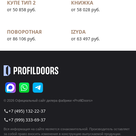
КУПЕ ТИП 2
КНИЖКА
от 50 858 руб.
от 58 028 руб.
ПОВОРОТНАЯ
IZYDA
от 86 106 руб.
от 63 497 руб.
© 2026 Официальный сайт дилера фабрики «ProfilDoors»
+7 (495) 132-22-37
call
+7 (999) 333-69-37
call
Вся информация на сайте является ознакомительной. Производитель оставляет
за собой право вносить изменения в конструкцию выпускаемой продукции.