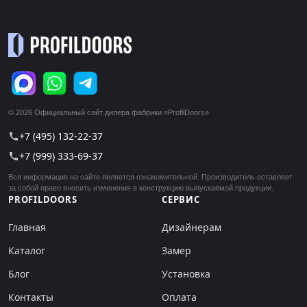
© 2026 Официальный сайт дилера фабрики «ProfilDoors»
+7 (495) 132-22-37
call
+7 (999) 333-69-37
call
Вся информация на сайте является ознакомительной. Производитель оставляет
за собой право вносить изменения в конструкцию выпускаемой продукции.
PROFILDOORS
СЕРВИС
Главная
Дизайнерам
Каталог
Замер
Блог
Установка
Контакты
Оплата