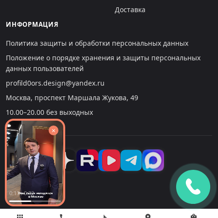
Доставка
ИНФОРМАЦИЯ
Политика защиты и обработки персональных данных
Положение о порядке хранения и защиты персональных
данных пользователей
profild0ors.design@yandex.ru
Москва, проспект Маршала Жукова, 49
10.00–20.00 без выходных
×
0:14 : 0:32
apps
call
square_foot
location_on
shopping_bag