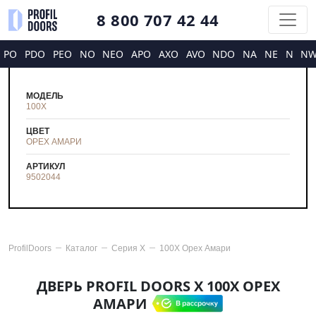
8 800 707 42 44
PO
PDO
PEO
NO
NEO
APO
AXO
AVO
NDO
NA
NE
N
N
МОДЕЛЬ
100X
ЦВЕТ
ОРЕХ АМАРИ
АРТИКУЛ
9502044
ProfilDoors
Каталог
Серия
X
100X Орех Амари
ДВЕРЬ PROFIL DOORS X 100X ОРЕХ
АМАРИ