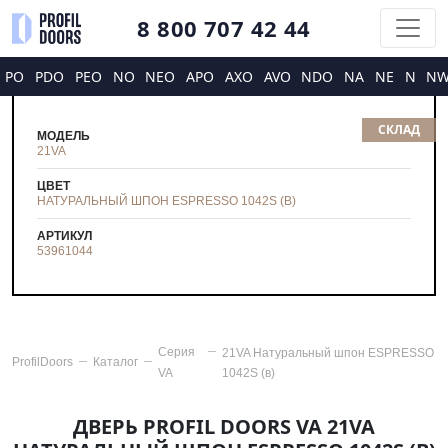
8 800 707 42 44
PO
PDO
PEO
NO
NEO
APO
AXO
AVO
NDO
NA
NE
N
N
СКЛАД
МОДЕЛЬ
21VA
ЦВЕТ
НАТУРАЛЬНЫЙ ШПОН ESPRESSO 1042S (В)
АРТИКУЛ
53961044
Серия
21VA Натуральный шпон ESPRESSO
ProfilDoors
Каталог
VA
1042S (в)
ДВЕРЬ PROFIL DOORS VA 21VA