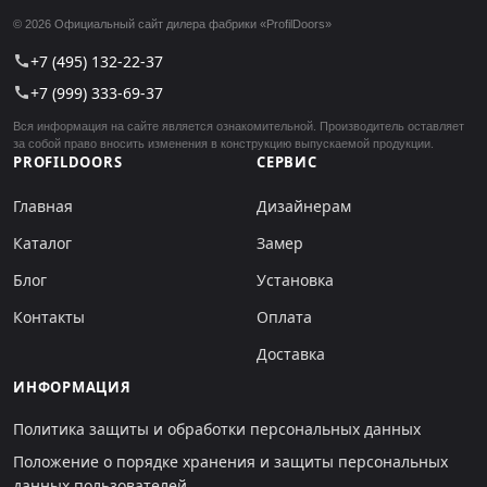
© 2026 Официальный сайт дилера фабрики «ProfilDoors»
+7 (495) 132-22-37
call
+7 (999) 333-69-37
call
Вся информация на сайте является ознакомительной. Производитель оставляет
за собой право вносить изменения в конструкцию выпускаемой продукции.
PROFILDOORS
СЕРВИС
Главная
Дизайнерам
Каталог
Замер
Блог
Установка
Контакты
Оплата
Доставка
ИНФОРМАЦИЯ
Политика защиты и обработки персональных данных
Положение о порядке хранения и защиты персональных
данных пользователей