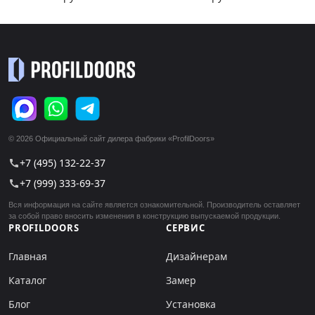
© 2026 Официальный сайт дилера фабрики «ProfilDoors»
+7 (495) 132-22-37
call
+7 (999) 333-69-37
call
Вся информация на сайте является ознакомительной. Производитель оставляет
за собой право вносить изменения в конструкцию выпускаемой продукции.
PROFILDOORS
СЕРВИС
Главная
Дизайнерам
Каталог
Замер
Блог
Установка