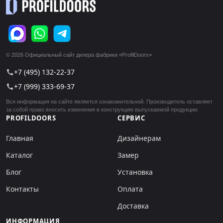
© 2026 Официальный сайт дилера фабрики «ProfilDoors»
+7 (495) 132-22-37
call
+7 (999) 333-69-37
call
Вся информация на сайте является ознакомительной. Производитель оставляет
за собой право вносить изменения в конструкцию выпускаемой продукции.
PROFILDOORS
СЕРВИС
Главная
Дизайнерам
Каталог
Замер
Блог
Установка
Контакты
Оплата
Доставка
ИНФОРМАЦИЯ