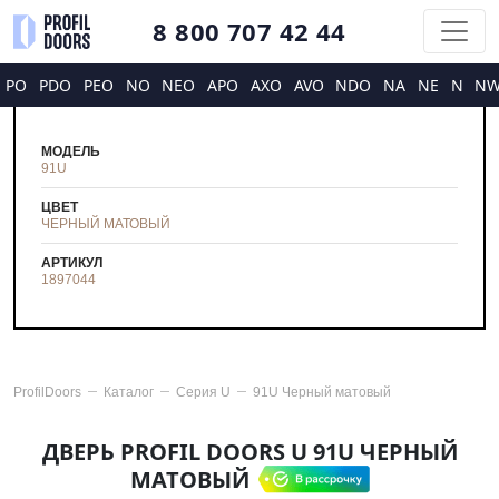
8 800 707 42 44
PO
PDO
PEO
NO
NEO
APO
AXO
AVO
NDO
NA
NE
N
N
МОДЕЛЬ
91U
ЦВЕТ
ЧЕРНЫЙ МАТОВЫЙ
АРТИКУЛ
1897044
ProfilDoors
Каталог
Серия
U
91U Черный матовый
ДВЕРЬ PROFIL DOORS U 91U ЧЕРНЫЙ
МАТОВЫЙ