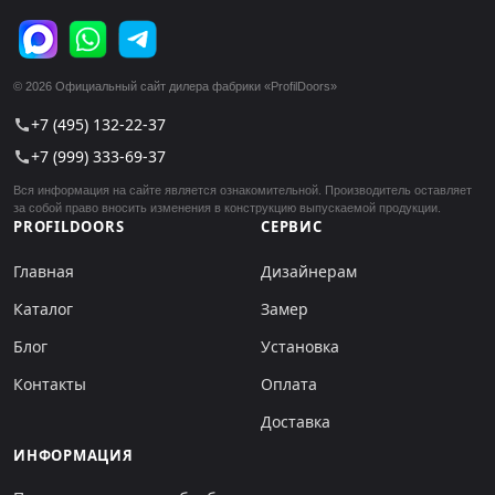
© 2026 Официальный сайт дилера фабрики «ProfilDoors»
+7 (495) 132-22-37
call
+7 (999) 333-69-37
call
Вся информация на сайте является ознакомительной. Производитель оставляет
за собой право вносить изменения в конструкцию выпускаемой продукции.
PROFILDOORS
СЕРВИС
Главная
Дизайнерам
Каталог
Замер
Блог
Установка
Контакты
Оплата
Доставка
ИНФОРМАЦИЯ