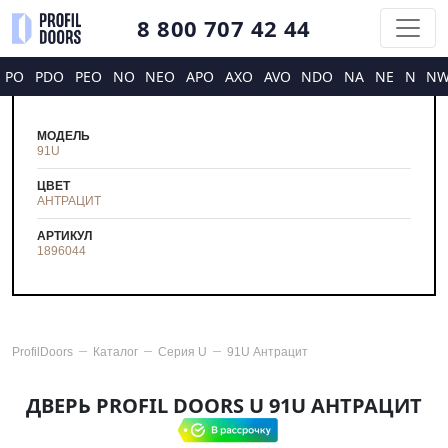
8 800 707 42 44
PO
PDO
PEO
NO
NEO
APO
AXO
AVO
NDO
NA
NE
N
N
МОДЕЛЬ
91U
ЦВЕТ
АНТРАЦИТ
АРТИКУЛ
1896044
ProfilDoors
Каталог
Серия
U
91U Антрацит
ДВЕРЬ PROFIL DOORS U 91U АНТРАЦИТ