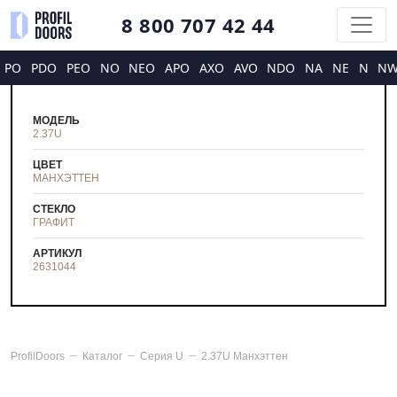
8 800 707 42 44
PO
PDO
PEO
NO
NEO
APO
AXO
AVO
NDO
NA
NE
N
N
МОДЕЛЬ
2.37U
ЦВЕТ
МАНХЭТТЕН
СТЕКЛО
ГРАФИТ
АРТИКУЛ
2631044
ProfilDoors
Каталог
Серия
U
2.37U Манхэттен