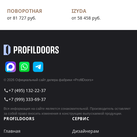
ПОВОРОТНАЯ
IZYDA
от 81 727 руб.
от 58 458 руб.
© 2026 Официальный сайт дилера фабрики «ProfilDoors»
+7 (495) 132-22-37
call
+7 (999) 333-69-37
call
Вся информация на сайте является ознакомительной. Производитель оставляет
за собой право вносить изменения в конструкцию выпускаемой продукции.
PROFILDOORS
СЕРВИС
Главная
Дизайнерам