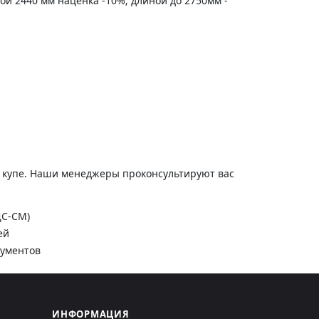
ной 2440 мм наценка -10%; длиной до 2750мм -
и купе. Наши менеджеры проконсультируют вас
ДС-СМ)
ей
кументов
ИНФОРМАЦИЯ