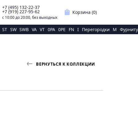
+7 (495) 132-22-37
p
shopping_bag
+7 (919) 227-95-62
Корзина (
0
)
с 10:00 до 20:00, без выходных
ST
SW
SWB
VA
VT
0PA
0PE
FN
I
Перегородки
M
Фурниту
ВЕРНУТЬСЯ К КОЛЛЕКЦИИ