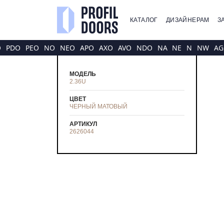
КАТАЛОГ
ДИЗАЙНЕРАМ
З
O
PDO
PEO
NO
NEO
APO
AXO
AVO
NDO
NA
NE
N
NW
AG
МОДЕЛЬ
2.36U
ЦВЕТ
ЧЕРНЫЙ МАТОВЫЙ
АРТИКУЛ
2626044