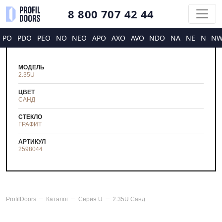
8 800 707 42 44
PO
PDO
PEO
NO
NEO
APO
AXO
AVO
NDO
NA
NE
N
N
МОДЕЛЬ
2.35U
ЦВЕТ
САНД
СТЕКЛО
ГРАФИТ
АРТИКУЛ
2598044
ProfilDoors
Каталог
Серия
U
2.35U Санд