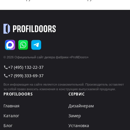
© 2026 Официальный сайт дилера фабрики «ProfilDoors»
+7 (495) 132-22-37
call
+7 (999) 333-69-37
call
Вся информация на сайте является ознакомительной. Производитель оставляет
за собой право вносить изменения в конструкцию выпускаемой продукции.
PROFILDOORS
СЕРВИС
Главная
Дизайнерам
Каталог
Замер
Блог
Установка