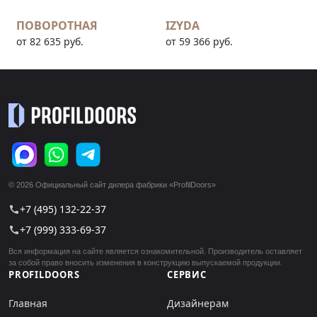
ПОВОРОТНАЯ
IZYDA
от 82 635 руб.
от 59 366 руб.
© 2026 Официальный сайт дилера фабрики «ProfilDoors»
+7 (495) 132-22-37
call
+7 (999) 333-69-37
call
Вся информация на сайте является ознакомительной. Производитель оставляет
за собой право вносить изменения в конструкцию выпускаемой продукции.
PROFILDOORS
СЕРВИС
Главная
Дизайнерам