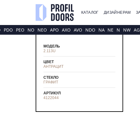
КАТАЛОГ
ДИЗАЙНЕРАМ
З
O
PDO
PEO
NO
NEO
APO
AXO
AVO
NDO
NA
NE
N
NW
AG
МОДЕЛЬ
2.113U
ЦВЕТ
АНТРАЦИТ
СТЕКЛО
ГРАФИТ
АРТИКУЛ
4122044