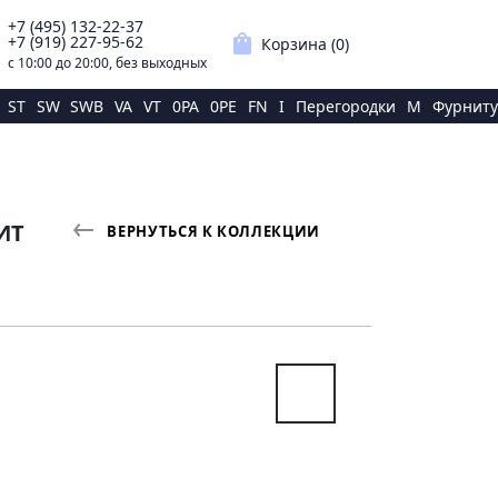
+7 (495) 132-22-37
p
shopping_bag
+7 (919) 227-95-62
Корзина (
0
)
с 10:00 до 20:00, без выходных
ST
SW
SWB
VA
VT
0PA
0PE
FN
I
Перегородки
M
Фурниту
ИТ
ВЕРНУТЬСЯ К КОЛЛЕКЦИИ