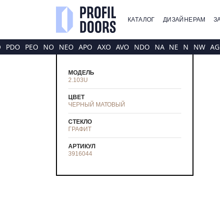
КАТАЛОГ
ДИЗАЙНЕРАМ
З
O
PDO
PEO
NO
NEO
APO
AXO
AVO
NDO
NA
NE
N
NW
AG
МОДЕЛЬ
2.103U
ЦВЕТ
ЧЕРНЫЙ МАТОВЫЙ
СТЕКЛО
ГРАФИТ
АРТИКУЛ
3916044