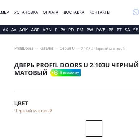
whatsap
АМЕР
УСТАНОВКА
ОПЛАТА
ДОСТАВКА
КОНТАКТЫ
AX
AV
AGK
AGP
AGN
P
PA
PD
PM
PW
PWB
PE
PT
SA
SE
ProfilDoors
Каталог
Серия
U
2.103U Черный матовый
ДВЕРЬ PROFIL DOORS U 2.103U ЧЕРНЫЙ
МАТОВЫЙ
ЦВЕТ
Черный матовый