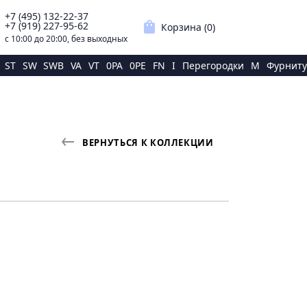
+7 (495) 132-22-37
p
shopping_bag
+7 (919) 227-95-62
Корзина (
0
)
с 10:00 до 20:00, без выходных
ST
SW
SWB
VA
VT
0PA
0PE
FN
I
Перегородки
M
Фурниту
ВЕРНУТЬСЯ К КОЛЛЕКЦИИ