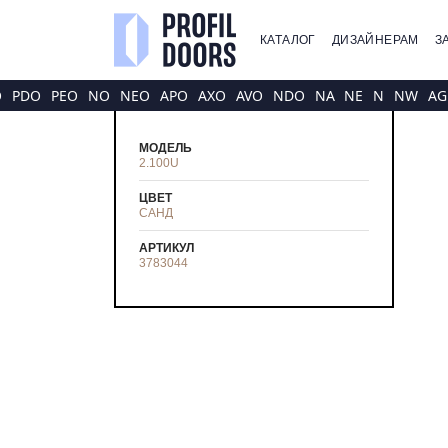
КАТАЛОГ
ДИЗАЙНЕРАМ
З
O
PDO
PEO
NO
NEO
APO
AXO
AVO
NDO
NA
NE
N
NW
AG
МОДЕЛЬ
2.100U
ЦВЕТ
САНД
АРТИКУЛ
3783044