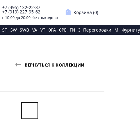
+7 (495) 132-22-37
p
shopping_bag
+7 (919) 227-95-62
Корзина (
0
)
с 10:00 до 20:00, без выходных
ST
SW
SWB
VA
VT
0PA
0PE
FN
I
Перегородки
M
Фурниту
ВЕРНУТЬСЯ К КОЛЛЕКЦИИ