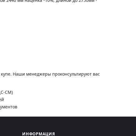
ной 2440 мм наценка -10%; длиной до 2750мм -
и купе. Наши менеджеры проконсультируют вас
ДС-СМ)
ей
кументов
ИНФОРМАЦИЯ