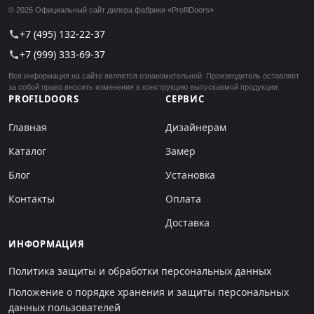
© 2026 Официальный сайт дилера фабрики «ProfilDoors»
+7 (495) 132-22-37
call
+7 (999) 333-69-37
call
Вся информация на сайте является ознакомительной. Производитель оставляет
за собой право вносить изменения в конструкцию выпускаемой продукции.
PROFILDOORS
СЕРВИС
Главная
Дизайнерам
Каталог
Замер
Блог
Установка
Контакты
Оплата
Доставка
ИНФОРМАЦИЯ
Политика защиты и обработки персональных данных
Положение о порядке хранения и защиты персональных
данных пользователей