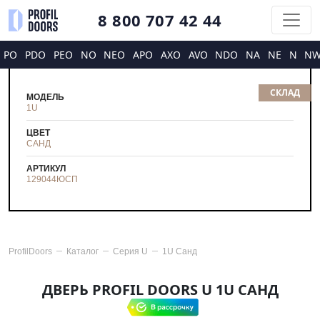
8 800 707 42 44
PO
PDO
PEO
NO
NEO
APO
AXO
AVO
NDO
NA
NE
N
N
СКЛАД
МОДЕЛЬ
1U
ЦВЕТ
САНД
АРТИКУЛ
129044
ЮСП
ProfilDoors
Каталог
Серия
U
1U Санд
ДВЕРЬ PROFIL DOORS U 1U САНД