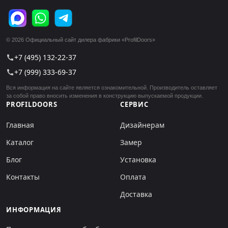
© 2026 Официальный сайт дилера фабрики «ProfilDoors»
+7 (495) 132-22-37
call
+7 (999) 333-69-37
call
Вся информация на сайте является ознакомительной. Производитель оставляет
за собой право вносить изменения в конструкцию выпускаемой продукции.
PROFILDOORS
СЕРВИС
Главная
Дизайнерам
Каталог
Замер
Блог
Установка
Контакты
Оплата
Доставка
ИНФОРМАЦИЯ