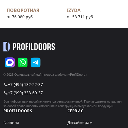
ПОВОРОТНАЯ
IZYDA
от 76 980 руб.
от 53 711 руб.
© 2026 Официальный сайт дилера фабрики «ProfilDoors»
+7 (495) 132-22-37
call
+7 (999) 333-69-37
call
Вся информация на сайте является ознакомительной. Производитель оставляет
за собой право вносить изменения в конструкцию выпускаемой продукции.
PROFILDOORS
СЕРВИС
Главная
Дизайнерам