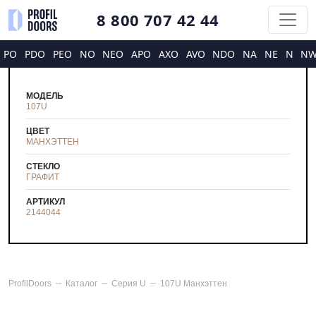
8 800 707 42 44
PO
PDO
PEO
NO
NEO
APO
AXO
AVO
NDO
NA
NE
N
N
МОДЕЛЬ
107U
ЦВЕТ
МАНХЭТТЕН
СТЕКЛО
ГРАФИТ
АРТИКУЛ
2144044
ProfilDoors
Каталог
Серия
U
107U Манхэттен