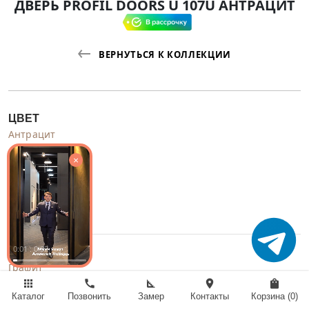
ДВЕРЬ PROFIL DOORS U 107U АНТРАЦИТ
ВЕРНУТЬСЯ К КОЛЛЕКЦИИ
ЦВЕТ
Антрацит
×
0:02 : 0:32
СТЕКЛО
Графит
apps
call
square_foot
location_on
shopping_bag
Каталог
Позвонить
Замер
Контакты
Корзина (
0
)