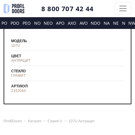
8 800 707 42 44
PO
PDO
PEO
NO
NEO
APO
AXO
AVO
NDO
NA
NE
N
N
МОДЕЛЬ
107U
ЦВЕТ
АНТРАЦИТ
СТЕКЛО
ГРАФИТ
АРТИКУЛ
2162044
ProfilDoors
Каталог
Серия
U
107U Антрацит