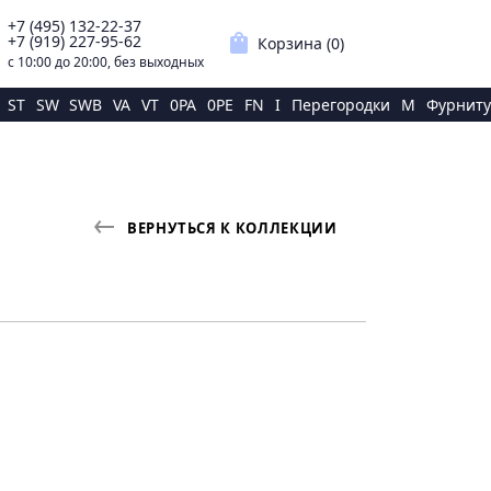
+7 (495) 132-22-37
p
shopping_bag
+7 (919) 227-95-62
Корзина (
0
)
с 10:00 до 20:00, без выходных
ST
SW
SWB
VA
VT
0PA
0PE
FN
I
Перегородки
M
Фурниту
ВЕРНУТЬСЯ К КОЛЛЕКЦИИ