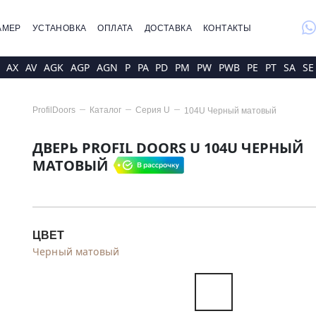
whatsap
АМЕР
УСТАНОВКА
ОПЛАТА
ДОСТАВКА
КОНТАКТЫ
AX
AV
AGK
AGP
AGN
P
PA
PD
PM
PW
PWB
PE
PT
SA
SE
ProfilDoors
Каталог
Серия
U
104U Черный матовый
ДВЕРЬ PROFIL DOORS U 104U ЧЕРНЫЙ
МАТОВЫЙ
ЦВЕТ
Черный матовый