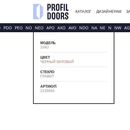
КАТАЛОГ
ДИЗАЙНЕРАМ
З
O
PDO
PEO
NO
NEO
APO
AXO
AVO
NDO
NA
NE
N
NW
AG
МОДЕЛЬ
104U
ЦВЕТ
ЧЕРНЫЙ МАТОВЫЙ
СТЕКЛО
ГРАФИТ
АРТИКУЛ
2120044