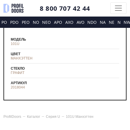
8 800 707 42 44
PO
PDO
PEO
NO
NEO
APO
AXO
AVO
NDO
NA
NE
N
N
МОДЕЛЬ
101U
ЦВЕТ
МАНХЭТТЕН
СТЕКЛО
ГРАФИТ
АРТИКУЛ
2018044
ProfilDoors
Каталог
Серия
U
101U Манхэттен