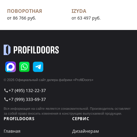
ПОВОРОТНАЯ
IZYDA
от 86 766 руб.
от 63 497 руб.
© 2026 Официальный сайт дилера фабрики «ProfilDoors»
+7 (495) 132-22-37
call
+7 (999) 333-69-37
call
Вся информация на сайте является ознакомительной. Производитель оставляет
за собой право вносить изменения в конструкцию выпускаемой продукции.
PROFILDOORS
СЕРВИС
Главная
Дизайнерам