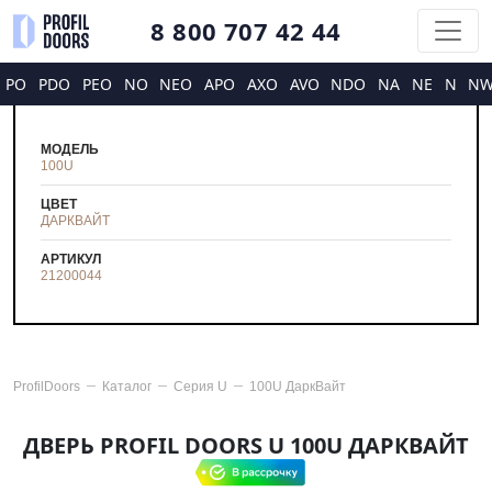
8 800 707 42 44
PO
PDO
PEO
NO
NEO
APO
AXO
AVO
NDO
NA
NE
N
N
МОДЕЛЬ
100U
ЦВЕТ
ДАРКВАЙТ
АРТИКУЛ
21200044
ProfilDoors
Каталог
Серия
U
100U ДаркВайт
ДВЕРЬ PROFIL DOORS U 100U ДАРКВАЙТ