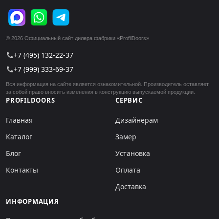
© 2026 Официальный сайт дилера фабрики «ProfilDoors»
+7 (495) 132-22-37
call
+7 (999) 333-69-37
call
Вся информация на сайте является ознакомительной. Производитель оставляет
за собой право вносить изменения в конструкцию выпускаемой продукции.
PROFILDOORS
СЕРВИС
Главная
Дизайнерам
Каталог
Замер
Блог
Установка
Контакты
Оплата
Доставка
ИНФОРМАЦИЯ