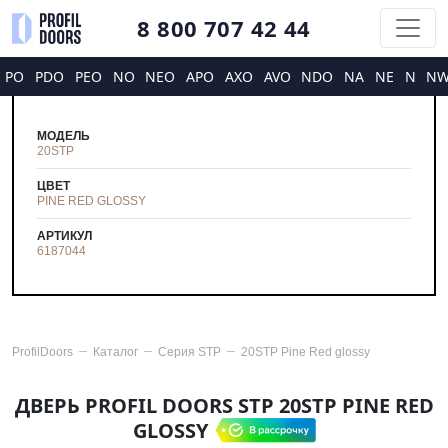
8 800 707 42 44
PO
PDO
PEO
NO
NEO
APO
AXO
AVO
NDO
NA
NE
N
N
МОДЕЛЬ
20STP
ЦВЕТ
PINE RED GLOSSY
АРТИКУЛ
6187044
ProfilDoors
Каталог
Серия
STP
20STP Pine Red glossy
ДВЕРЬ PROFIL DOORS STP 20STP PINE RED
GLOSSY