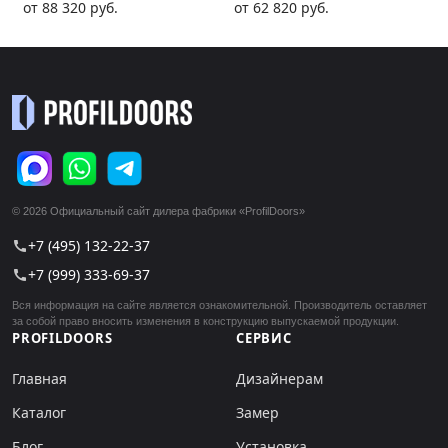
от 88 320 руб.
от 62 820 руб.
© 2026 Официальный сайт дилера фабрики «ProfilDoors»
+7 (495) 132-22-37
call
+7 (999) 333-69-37
call
Вся информация на сайте является ознакомительной. Производитель оставляет
за собой право вносить изменения в конструкцию выпускаемой продукции.
PROFILDOORS
СЕРВИС
Главная
Дизайнерам
Каталог
Замер
Блог
Установка