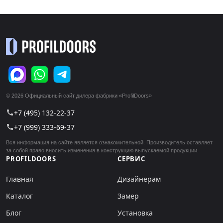
© 2026 Официальный сайт дилера фабрики «ProfilDoors»
+7 (495) 132-22-37
call
+7 (999) 333-69-37
call
Вся информация на сайте является ознакомительной. Производитель оставляет
за собой право вносить изменения в конструкцию выпускаемой продукции.
PROFILDOORS
СЕРВИС
Главная
Дизайнерам
Каталог
Замер
Блог
Установка