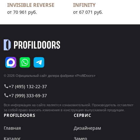
INVISIBLE REVERSE
INFINITY
от 70 961 руб.
от 67 071 руб.
© 2026 Официальный сайт дилера фабрики «ProfilDoors»
+7 (495) 132-22-37
call
+7 (999) 333-69-37
call
Вся информация на сайте является ознакомительной. Производитель оставляет
за собой право вносить изменения в конструкцию выпускаемой продукции.
PROFILDOORS
СЕРВИС
Главная
Дизайнерам
Каталог
Замер