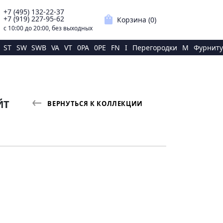
+7 (495) 132-22-37
p
shopping_bag
+7 (919) 227-95-62
Корзина (
0
)
с 10:00 до 20:00, без выходных
ST
SW
SWB
VA
VT
0PA
0PE
FN
I
Перегородки
M
Фурниту
ЙТ
ВЕРНУТЬСЯ К КОЛЛЕКЦИИ