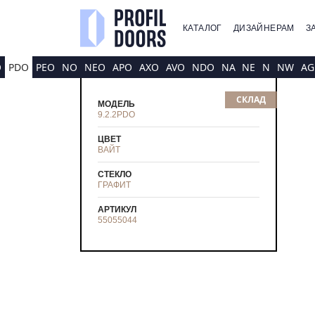
КАТАЛОГ
ДИЗАЙНЕРАМ
З
O
PDO
PEO
NO
NEO
APO
AXO
AVO
NDO
NA
NE
N
NW
AG
СКЛАД
МОДЕЛЬ
9.2.2PDO
ЦВЕТ
ВАЙТ
СТЕКЛО
ГРАФИТ
АРТИКУЛ
55055044