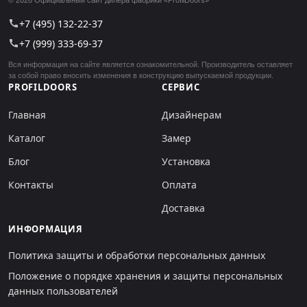
+7 (495) 132-22-37
call
+7 (999) 333-69-37
call
Вся информация на сайте является ознакомительной. Производитель оставляет
за собой право вносить изменения в конструкцию выпускаемой продукции.
PROFILDOORS
СЕРВИС
Главная
Дизайнерам
Каталог
Замер
Блог
Установка
Контакты
Оплата
Доставка
ИНФОРМАЦИЯ
Политика защиты и обработки персональных данных
Положение о порядке хранения и защиты персональных
данных пользователей