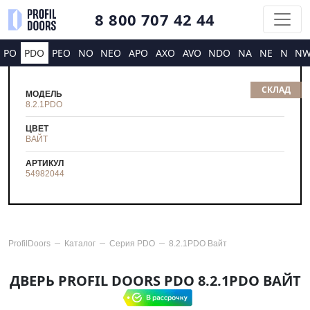
8 800 707 42 44
PO
PDO
PEO
NO
NEO
APO
AXO
AVO
NDO
NA
NE
N
N
СКЛАД
МОДЕЛЬ
8.2.1PDO
ЦВЕТ
ВАЙТ
АРТИКУЛ
54982044
ProfilDoors
Каталог
Серия
PDO
8.2.1PDO Вайт
ДВЕРЬ PROFIL DOORS PDO 8.2.1PDO ВАЙТ