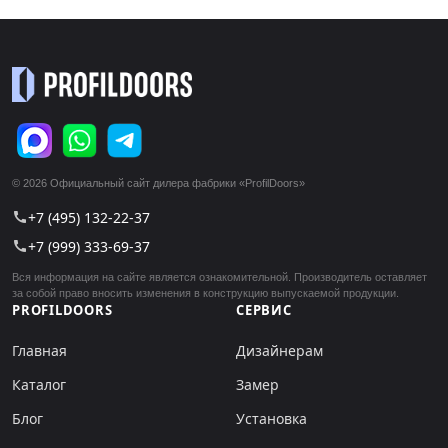
© 2026 Официальный сайт дилера фабрики «ProfilDoors»
+7 (495) 132-22-37
call
+7 (999) 333-69-37
call
Вся информация на сайте является ознакомительной. Производитель оставляет
за собой право вносить изменения в конструкцию выпускаемой продукции.
PROFILDOORS
СЕРВИС
Главная
Дизайнерам
Каталог
Замер
Блог
Установка