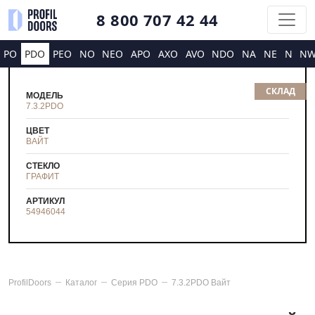
8 800 707 42 44
PO
PDO
PEO
NO
NEO
APO
AXO
AVO
NDO
NA
NE
N
N
СКЛАД
МОДЕЛЬ
7.3.2PDO
ЦВЕТ
ВАЙТ
СТЕКЛО
ГРАФИТ
АРТИКУЛ
54946044
ProfilDoors
Каталог
Серия
PDO
7.3.2PDO Вайт