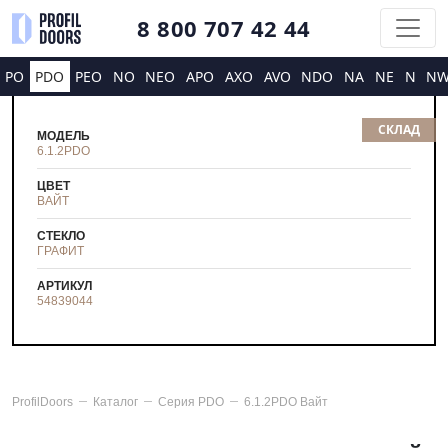
8 800 707 42 44
PO
PDO
PEO
NO
NEO
APO
AXO
AVO
NDO
NA
NE
N
N
СКЛАД
МОДЕЛЬ
6.1.2PDO
ЦВЕТ
ВАЙТ
СТЕКЛО
ГРАФИТ
АРТИКУЛ
54839044
ProfilDoors
Каталог
Серия
PDO
6.1.2PDO Вайт