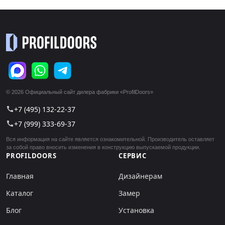
© 2026 Официальный сайт дилера фабрики «ProfilDoors»
+7 (495) 132-22-37
call
+7 (999) 333-69-37
call
Вся информация на сайте является ознакомительной. Производитель оставляет
за собой право вносить изменения в конструкцию выпускаемой продукции.
PROFILDOORS
СЕРВИС
Главная
Дизайнерам
Каталог
Замер
Блог
Установка