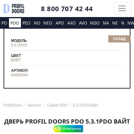
8 800 707 42 44
PO
PDO
PEO
NO
NEO
APO
AXO
AVO
NDO
NA
NE
N
N
СКЛАД
МОДЕЛЬ
5.3.1PDO
ЦВЕТ
ВАЙТ
АРТИКУЛ
54805044
ProfilDoors
Каталог
Серия
PDO
5.3.1PDO Вайт
ДВЕРЬ PROFIL DOORS PDO 5.3.1PDO ВАЙТ