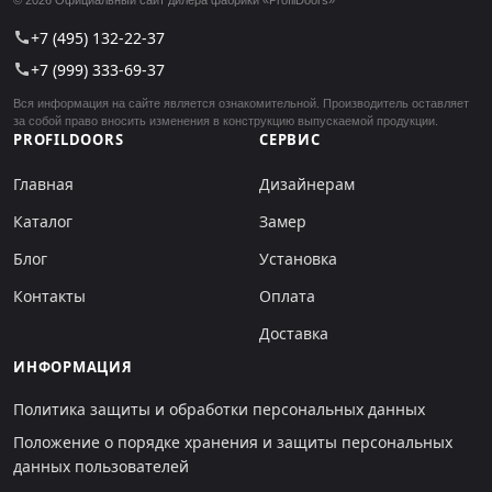
+7 (495) 132-22-37
call
+7 (999) 333-69-37
call
Вся информация на сайте является ознакомительной. Производитель оставляет
за собой право вносить изменения в конструкцию выпускаемой продукции.
PROFILDOORS
СЕРВИС
Главная
Дизайнерам
Каталог
Замер
Блог
Установка
Контакты
Оплата
Доставка
ИНФОРМАЦИЯ
Политика защиты и обработки персональных данных
Положение о порядке хранения и защиты персональных
данных пользователей