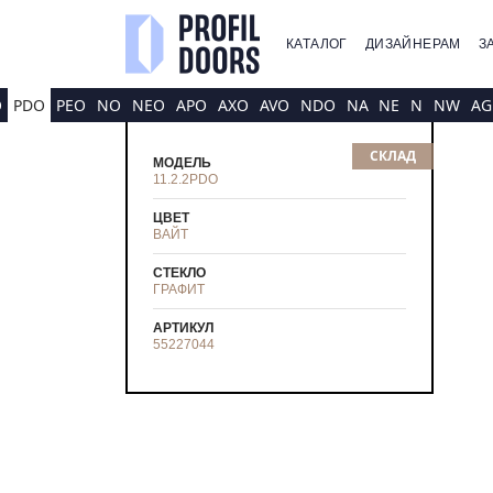
КАТАЛОГ
ДИЗАЙНЕРАМ
З
O
PDO
PEO
NO
NEO
APO
AXO
AVO
NDO
NA
NE
N
NW
AG
СКЛАД
МОДЕЛЬ
11.2.2PDO
ЦВЕТ
ВАЙТ
СТЕКЛО
ГРАФИТ
АРТИКУЛ
55227044