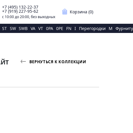
+7 (495) 132-22-37
p
shopping_bag
+7 (919) 227-95-62
Корзина (
0
)
с 10:00 до 20:00, без выходных
ST
SW
SWB
VA
VT
0PA
0PE
FN
I
Перегородки
M
Фурниту
АЙТ
ВЕРНУТЬСЯ К КОЛЛЕКЦИИ